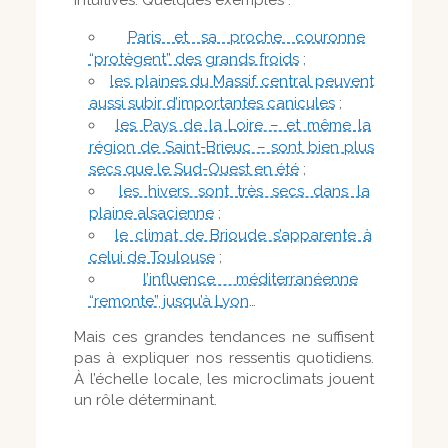
intuitives. Quelques exemples :
Paris et sa proche couronne
“protègent” des grands froids
;
les plaines du Massif central peuvent
aussi subir d’importantes canicules
;
les Pays de la Loire – et même la
région de Saint-Brieuc – sont bien plus
secs que le Sud-Ouest en été
;
les hivers sont très secs dans la
plaine alsacienne
;
le climat de Brioude s’apparente à
celui de Toulouse
;
l’influence méditerranéenne
“remonte” jusqu’à Lyon
…
Mais ces grandes tendances ne suffisent
pas à expliquer nos ressentis quotidiens.
À l’échelle locale, les microclimats jouent
un rôle déterminant.