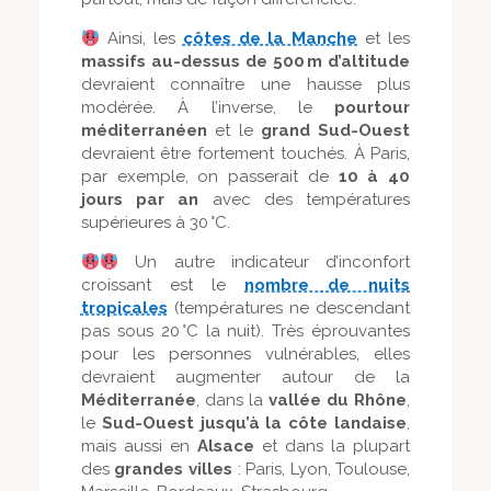
Ainsi, les
côtes de la Manche
et les
massifs au-dessus de 500
m d
’altitude
devraient connaître une hausse plus
modérée. À l’inverse, le
pourtour
méditerranéen
et le
grand Sud-Ouest
devraient être fortement touchés. À Paris,
par exemple, on passerait de
10 à 40
jours par an
avec des températures
supérieures à 30 °C.
Un autre indicateur d’inconfort
croissant est le
nombre de nuits
tropicales
(températures ne descendant
pas sous 20 °C la nuit). Très éprouvantes
pour les personnes vulnérables, elles
devraient augmenter autour de la
Méditerranée
, dans la
vallée du Rhône
,
le
Sud-Ouest jusqu’à la côte landaise
,
mais aussi en
Alsace
et dans la plupart
des
grandes villes
: Paris, Lyon, Toulouse,