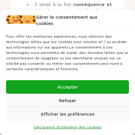
il serait à la fois
conséquence et
accélérateur du réchauffement
Gérer le consentement aux
global
;
cookies
l’Hexagone, situé à proximité d’une
zone de fort contraste thermique,
Pour offrir les meilleures expériences, nous utilisons des
serait particulièrement exposé
;
technologies telles que les cookies pour stocker et / ou accéder
l’occurrence de ce phénomène
aux informations sur les appareils.Le consentement à ces
durant le XXIe siècle était jugée “très
technologies nous permettra de traiter des données telles que le
peu probable” par le
GIEC en 2021
,
comportement de navigation ou les identifiants uniques sur ce
mais les débats scientifiques
se sont
site.Ne pas consentir ou retirer son consentement peut nuire à
certaines caractéristiques et fonctions.
intensifiés
depuis ;
ce paramètre
n’est pas intégré
au
modèle
TRACC2023
présenté ci-
Accepter
dessus ;
le
« cold blob »
(zone
Refuser
anormalement froide entre la Grande-
Bretagne et le Groenland)
continue
Afficher les préférences
d’être observé en 2025
. Il est parfois
interprété comme un indice avant-
Déclaration d’utilisation des cookies
coureur d’un ralentissement de l’AMOC.