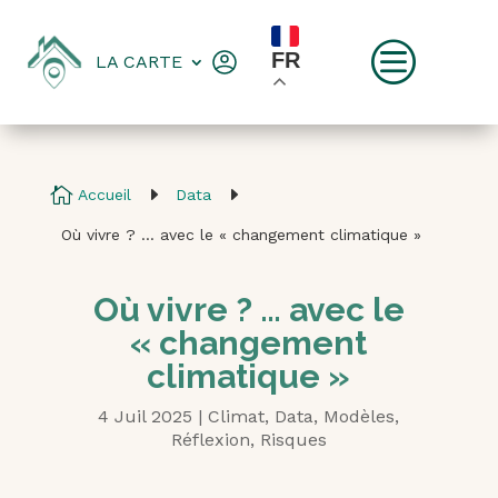
c
FR
LA CARTE

E
E
Accueil
Data
Où vivre ? … avec le « changement climatique »
Où vivre ? … avec le
« changement
climatique »
4 Juil 2025
|
Climat
,
Data
,
Modèles
,
Réflexion
,
Risques